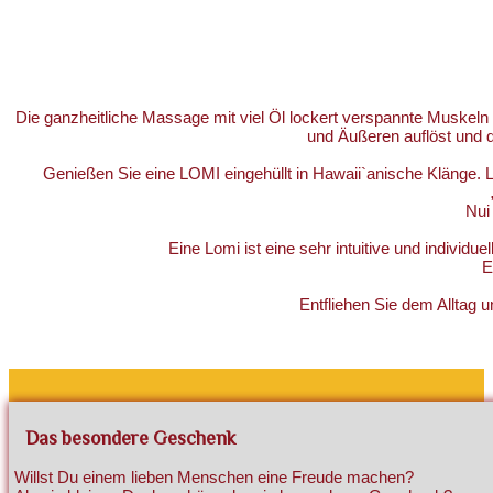
Die ganzheitliche Massage mit viel Öl lockert verspannte Muskel
und Äußeren auflöst und d
Genießen Sie eine LOMI eingehüllt in Hawaii`anische Klänge. 
Nui 
Eine Lomi ist eine sehr intuitive und individ
E
Entfliehen Sie dem Alltag 
Das besondere Geschenk
Willst Du einem lieben Menschen eine Freude machen?