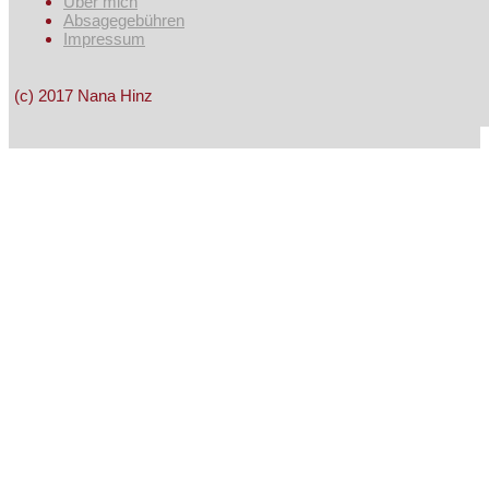
Über mich
Absagegebühren
Impressum
(c) 2017 Nana Hinz