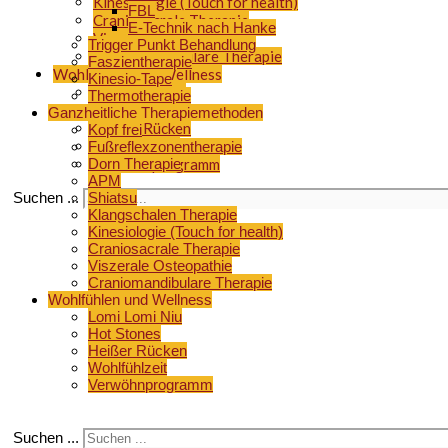
Kinesiologie (Touch for health)
FBL
Craniosacrale Therapie
E-Technik nach Hanke
Viszerale Osteopathie
Trigger Punkt Behandlung
Craniomandibulare Therapie
Faszientherapie
Wohlfühlen und Wellness
Kinesio-Tape
Lomi Lomi Niu
Thermotherapie
Hot Stones
Ganzheitliche Therapiemethoden
Heißer Rücken
Kopf frei
Wohlfühlzeit
Fußreflexzonentherapie
Dorn Therapie
Verwöhnprogramm
APM
Suchen ...
Shiatsu
Klangschalen Therapie
Kinesiologie (Touch for health)
Craniosacrale Therapie
Viszerale Osteopathie
Craniomandibulare Therapie
Wohlfühlen und Wellness
Lomi Lomi Niu
Hot Stones
Heißer Rücken
Wohlfühlzeit
Verwöhnprogramm
Suchen ...